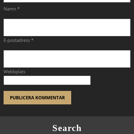
Namn
*
E-postadress
*
Webbplats
Search