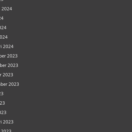
i 2024
24
2024
2024
ri 2024
ber 2023
ber 2023
r 2023
ber 2023
23
023
2023
ri 2023
i 2023