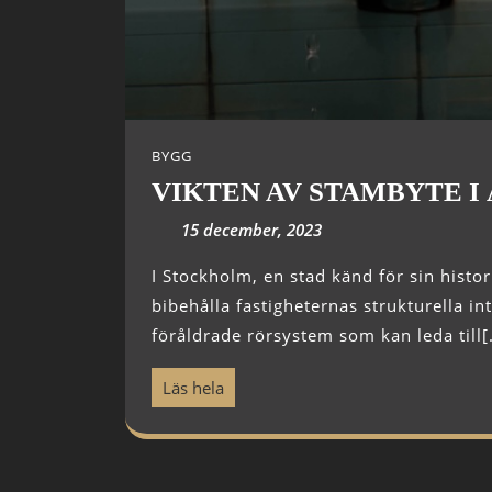
BYGG
VIKTEN AV STAMBYTE I
15 december, 2023
I Stockholm, en stad känd för sin historiska arkitektur, är stambyte avgörande för att
bibehålla fastigheternas strukturella in
föråldrade rörsystem som kan leda till[.
Läs hela