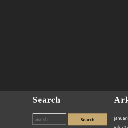
Search
Ar
januar
juli 20