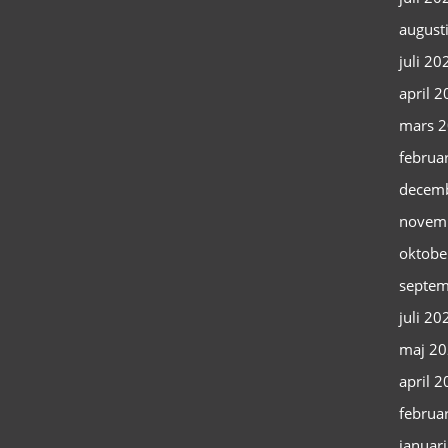
august
juli 20
april 
mars 
februa
decem
novem
oktobe
septem
juli 20
maj 2
april 
februa
januar